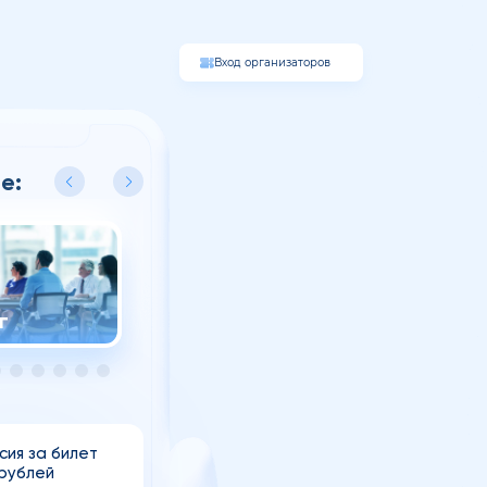
Вход организаторов
е:
ар
Форум
Спек
сия за билет
 рублей