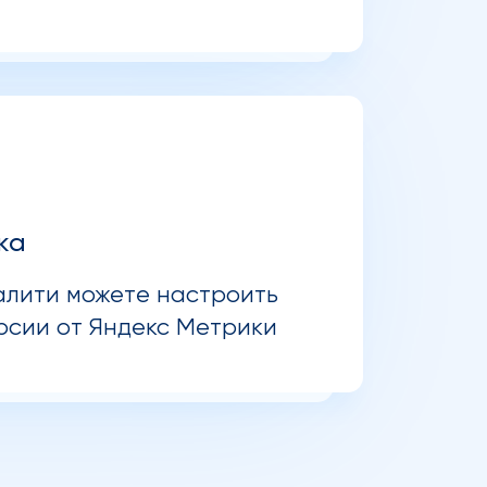
ка
алити можете настроить
рсии от Яндекс Метрики