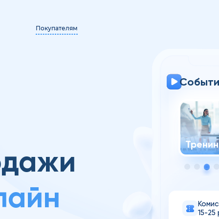
Покупателям
Событи
ль
Тренинг
Семин
одажи
лайн
Комис
15-25